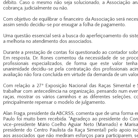
débito. Caso o mesmo não seja solucionado, a Associação an
cobrança, judicialmente ou não.
Com objetivo de equilibrar o financeiro da Associação será nece
assim sendo decidiu-se por enxugar a folha de pagamento.
Uma questão essencial será a busca do aperfeiçoamento do sist
a melhoria no atendimento dos associados.
Durante a prestação de contas foi questionado ao contador sob
Em resposta, Dr. Rones comentou da necessidade de se proce
profissionais especializados, de forma que este valor tenh
unanimidade decidiu-se pela contratação dos profissionais acim
avaliação não fora concluída em virtude da demanda de um valor
Com relação a 27ª Exposição Nacional das Raças Simental e 
trabalhar com antecedência na organização, pensando num even
raças, mostrar os vários caminhos e as diferentes seleções, co
principalmente repensar o modelo de julgamento.
Alan Fraga, presidente da ABCRSS, comenta que de uma forma em
Paulo foi muito bem recebida. “Agradeço ao presidente do Con
vice-presidente Mário Coelho Aguiar Neto (Mamado) e Mari
presidente do Centro Paulista da Raça Simental) pelo apoio inc
aos associados que não mediram esforços para participarem, s