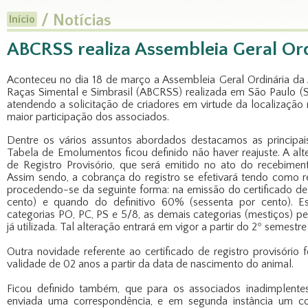
/ Notícias
Início
ABCRSS realiza Assembleia Geral Or
Aconteceu no dia 18 de março a Assembleia Geral Ordinária da 
Raças Simental e Simbrasil (ABCRSS) realizada em São Paulo (SP
atendendo a solicitação de criadores em virtude da localizaçã
maior participação dos associados.
Dentre os vários assuntos abordados destacamos as principai
Tabela de Emolumentos ficou definido não haver reajuste. A alt
de Registro Provisório, que será emitido no ato do recebim
Assim sendo, a cobrança do registro se efetivará tendo como ref
procedendo-se da seguinte forma: na emissão do certificado de
cento) e quando do definitivo 60% (sessenta por cento). 
categorias PO, PC, PS e 5/8, as demais categorias (mestiços)
já utilizada. Tal alteração entrará em vigor a partir do 2º semestre
Outra novidade referente ao certificado de registro provisóri
validade de 02 anos a partir da data de nascimento do animal.
Ficou definido também, que para os associados inadimplente
enviada uma correspondência, e em segunda instância um co