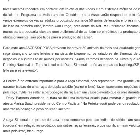
Investimentos recentes em controle leiteiro oficial das vacas e em sistemas métricos d
de leite no Programa de Melhoramento Genético que a Associação respondem pelo ráp
vários exemplos de vacas adultas produzindo acima de 50 quilos de leite/dia e foi assim 
de leite na primeira cria”, lembra Alan Fraga, presidente da ABCRSS. “Primeiro fizem
touros para a pecuária leiteira e com o diferencial de também serem ótimos na produção d
obrigatoriamente, são positivos para a produção de carne”.
Para este ano ABCRSS/CPRSS preveem inscrever 80 animais da mais alta qualidade gené
raça alcançano torneio leiteiro e na pista de julgamento, os criadores de Simental de
negócios e o interesse de muitos pecuaristas. “Ainda estamos definindo os juízes que ir
Ranking Nacional do Torneio Leiteiro da Raça Simental - após as etapas de Itapetinga/S
leite para este evento”.
A Feileite é de extrema importância para a raça Simental, pois representa uma grande vit
características de uma raça de dupla aptidão (carne e leite), fazer excelentes negócios 
pela raça. “Vale ressaltar a participação da raça em um valioso evento que ocorre durant
– Dairy Partners Americas, e trata-se de uma iniciativa criada para mostrar a grande i
atesta Marisa Saad, presidente do Centro Paulista. “Na Feileite você pode ver o resultado 
mostrar na balança o peso do leite Simental”.
A raça Simental sempre se destaca neste concurso pelo alto índice de sólidos em seu 
(gordura) em relação ao produzido por outras raças leiteiras, o que significa maior valori
mais pelo litro”, frisa Fraga.