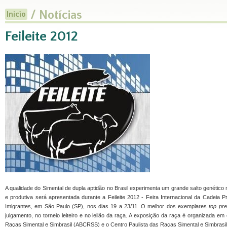
/ Notícias
Início
Feileite 2012
A qualidade do Simental de dupla aptidão no Brasil experimenta um grande salto genético
e produtiva será apresentada durante a Feileite 2012 - Feira Internacional da Cadeia P
Imigrantes, em São Paulo (SP), nos dias 19 a 23/11. O melhor dos exemplares
top pr
julgamento, no torneio leiteiro e no leilão da raça. A exposição da raça é organizada em
Raças Simental e Simbrasil (ABCRSS) e o Centro Paulista das Raças Simental e Simbrasi