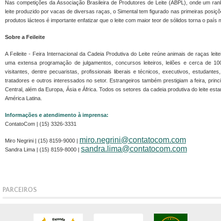
Nas competições da Associação Brasileira de Produtores de Leite (ABPL), onde um rank
leite produzido por vacas de diversas raças, o Simental tem figurado nas primeiras posi
produtos lácteos é importante enfatizar que o leite com maior teor de sólidos torna o país 
Sobre a Feileite
A Feileite - Feira Internacional da Cadeia Produtiva do Leite reúne animais de raças leit
uma extensa programação de julgamentos, concursos leiteiros, leilões e cerca de 1
visitantes, dentre pecuaristas, profissionais liberais e técnicos, executivos, estudante
tratadores e outros interessados no setor. Estrangeiros também prestigiam a feira, pri
Central, além da Europa, Ásia e África. Todos os setores da cadeia produtiva do leite estar
América Latina.
Informações e atendimento à imprensa:
ContatoCom | (15) 3326-3331
miro.negrini@contatocom.com
Miro Negrini | (15) 8159-9000 |
sandra.lima@contatocom.com
Sandra Lima | (15) 8159-8000 |
PARCEIROS