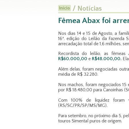
/ Notícias
Início
Fêmea Abax foi arre
Nos dias 14 e 15 de Agosto, a famí
16ª. edição do Leilão da Fazenda 
arrecadação total de 1,6 milhões, se
Recordista do leilão, as fêmeas
R$60.000,00
e
R$48.000,00.
Ela
Além delas, foram negociadas outra
média de R$ 32.280.
Nos machos, foram negociados 15 e
por R$ 18.480,00 para Canoinhas (S
Com 100% de liquidez foram v
(RS/SC/PR/SP/MS/MG).
Para setembro, no próximo dia 5, pe
touros Simental puros de origem.