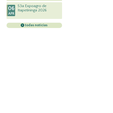
53a Expoagro de
06
Itapetininga 2026
APR
todas notícias