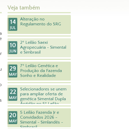
Veja também
Alteração no
14
Regulamento do SRG
JUL
a
e
2º Leilão Saexi
10
Agropecuária - Simental
JUN
e Simbrasil
r
7º Leilão Genética e
29
u
Produção da Fazenda
MAY
Sonho e Realidade
o
Selecionadores se unem
22
para ampliar oferta de
MAY
genética Simental Dupla
s
Aptidão no 5º Leilão
Fazenda JR
5 Leilão Fazenda Jr e
20
Convidados 2026 -
MAY
Simental - Simlandês -
Simbrasil