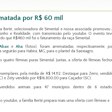
matada por R$ 60 mil
lia Berté, selecionadora de Simental e nossa associada promoveu 
Sonho e Realidade, com transmissão pelo youtube. O evento tev
ndo que R$460 mil foi o faturamento da raça Simental.
Abax
e
Aha
(fotos), foram arrematadas, respectivamente, po
s seguirão para Itabira, MG, para o plantel da Saexiagro.
s quatro fêmeas puras Simental. Juntas, a oferta de fêmeas fecho
xemplares pela média de R$ 14.112. Destaque para Zerro, vendid
C) e Zety vendido por R$16.800,00 para Caçador (SC).
endidos animais para 47 municípios dentro de 6 estado
lo youtube, a família Berté prepara mais uma oferta com fêmeas e